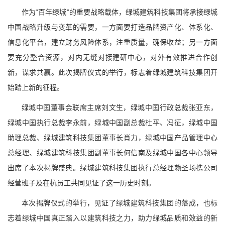
作为“百年绿城”的重要战略载体，绿城建筑科技集团将承接绿城
中国战略升级与变革的需要，一方面要打造品牌资产化、体系化、
信息化平台，建立财务风险体系，注重质量，确保收益；另一方面
要充分整合资源，对内无缝对接建研中心，对外有效推进合作创
新，谋求共赢。此次揭牌仪式的举行，标志着绿城建筑科技集团开
始踏上新的征程。
绿城中国董事会联席主席刘文生，绿城中国行政总裁张亚东，
绿城中国执行总裁李永前，绿城中国副总裁杜平、冯征，绿城中国
助理总裁、绿城建筑科技集团董事长肖力，绿城中国产品管理中心
总经理、绿城建筑科技集团副董事长何信南及绿城中国各中心领导
出席了本次揭牌盛典。绿城建筑科技集团执行总经理赖圣场携公司
经营班子及在杭员工共同见证了这一历史时刻。
本次揭牌仪式的举行，见证了绿城建筑科技集团的落成，也标
志着绿城中国真正踏入以建筑科技之力，助力绿城品质和效益的新