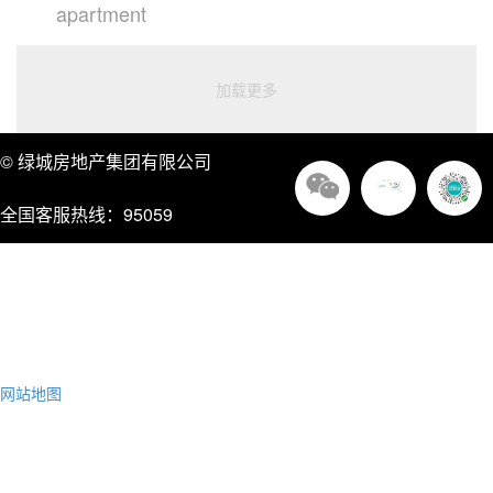
apartment
加载更多
© 绿城房地产集团有限公司
全国客服热线：95059
法律声明
企业公告
廉政举报
联系pg电子模拟器网站入口
网站地图