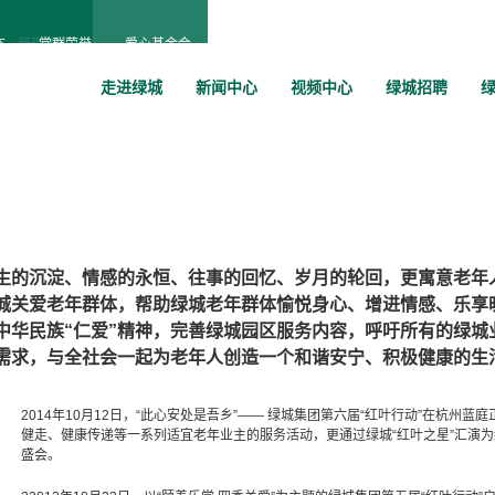
态
管理架构
党群荣誉
爱心基金会
走进绿城
新闻中心
视频中心
绿城招聘
生的沉淀、情感的永恒、往事的回忆、岁月的轮回，更寓意老年
绿城关爱老年群体，帮助绿城老年群体愉悦身心、增进情感、乐享
扬中华民族“仁爱”精神，完善绿城园区服务内容，呼吁所有的绿
需求，与全社会一起为老年人创造一个和谐安宁、积极健康的生
2014年10月12日，“此心安处是吾乡”—— 绿城集团第六届“红叶行动”在杭州蓝
健走、健康传递等一系列适宜老年业主的服务活动，更通过绿城“红叶之星”汇演为
盛会。