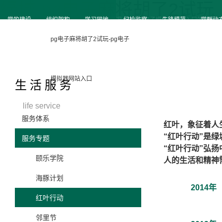
绿城-pg电子麻将胡了2试玩
主席致辞
集团新闻
社会招聘
党的建设
pg电子麻将胡了2试玩的概况
项目动态
校园招聘
组织架构
媒体关注
学习园地
纪检监察
pg电子模拟器网站入口的文化
先锋模范
党群动
pg电子麻将胡了2试玩-pg电子
发展历程
绿城项目
绿城荣誉
模拟器网站入口
生活服务
life service
服务体系
红叶，象征着人
“红叶行动”是
服务专题
“红叶行动”弘
颐乐学院
人的生活和精神
海豚计划
2014年
红叶行动
邻里节