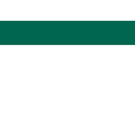
绿城项目
绿城招聘
可持续发展
绿城党建