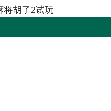
子麻将胡了2试玩
走进绿城
新闻中心