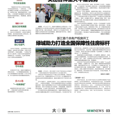
绿城报纸 第298期-pg电子麻
将胡了2试玩