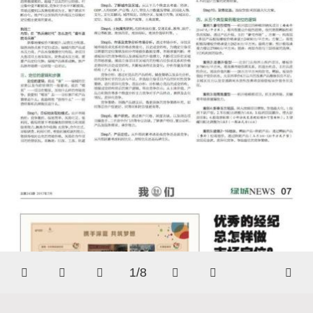
1/8





