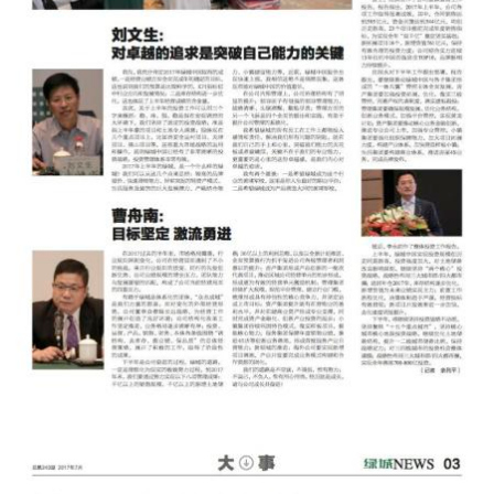
绿城报纸 第243期-pg电子麻
将胡了2试玩