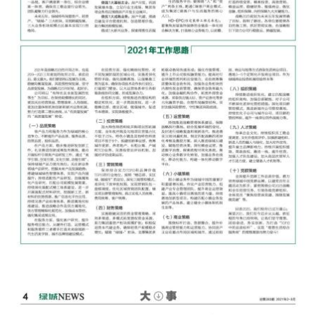
绿城报纸 第283期-pg电子麻
将胡了2试玩