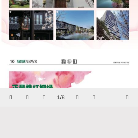
1/8






网站地图