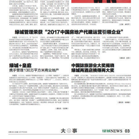
绿城报纸 第239期-pg电子麻
将胡了2试玩