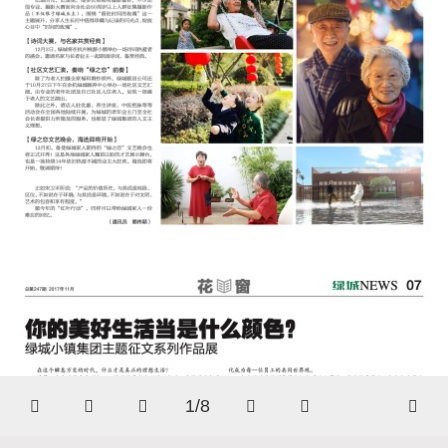
1/8





