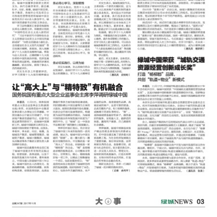
绿城报纸 第247期-pg电子麻
将胡了2试玩