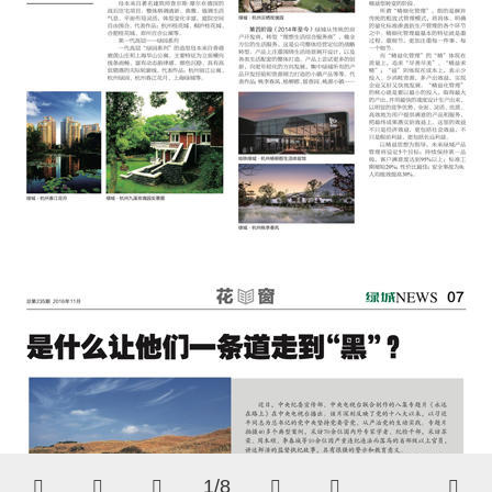
1/8





